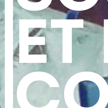
VOIR
ET
LES PIÈCES
>
Les sculptures
CO
>
Les bagues