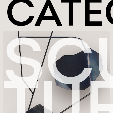
CATÉ
SC
TU