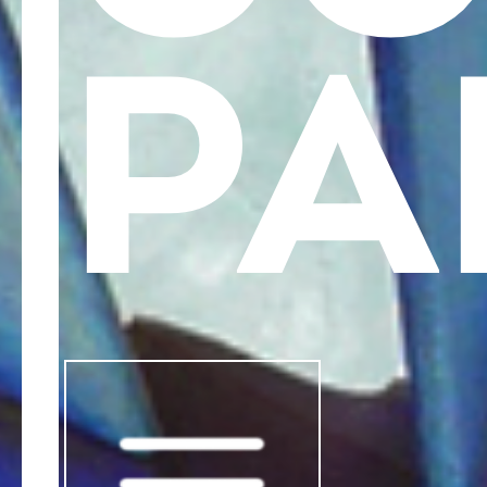
>
Les boucles d'oreilles
PA
>
Les pendentifs
>
Les broches
>
Les bracelets