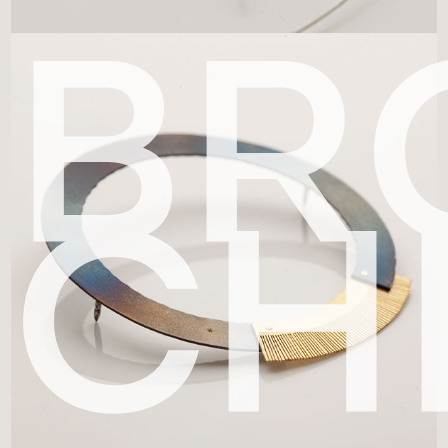
BR
CH