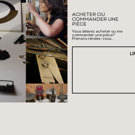
con
ACHETER OU
COMMANDER UNE
PIÈCE
je f
Vous désirez acheter ou me
commander une pièce?
Prenons rendez-vous…
LI
inci
diff