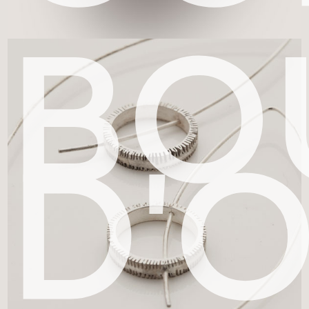
BO
D'O