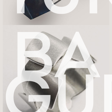
BA
GU