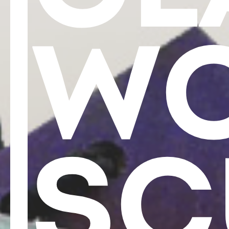
WO
>
SC