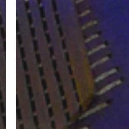
>
La démarche
>
Où voir mes pièces
>
Me rencontrer, acheter ou
commander une pièce
>
Mes évènements