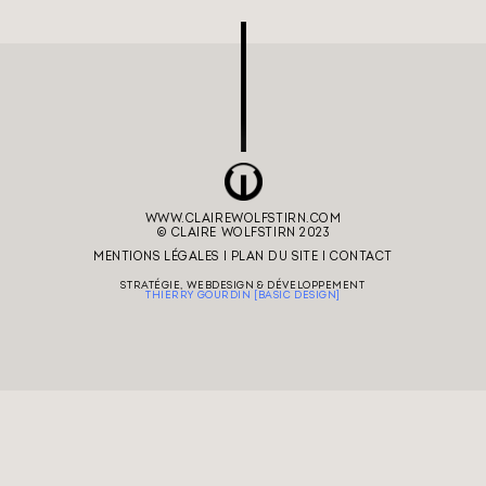
mati
acie
WWW.CLAIREWOLFSTIRN.COM
© CLAIRE WOLFSTIRN 2023
MENTIONS LÉGALES
I
PLAN DU SITE
I
CONTACT
crée
STRATÉGIE, WEBDESIGN & DÉVELOPPEMENT
THIERRY GOURDIN [BASIC DESIGN]
form